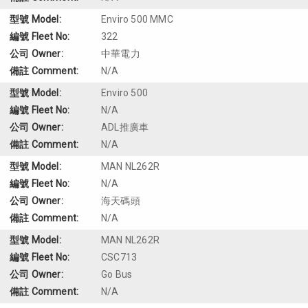
Enviro 500 MMC
322
中華電力
N/A
Enviro 500
N/A
ADL推廣車
N/A
MAN NL262R
N/A
海天碼頭
N/A
MAN NL262R
CSC713
Go Bus
N/A