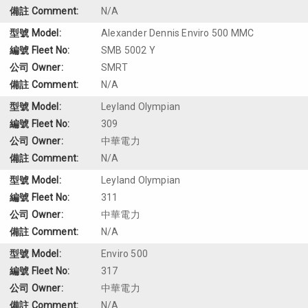
N/A
Alexander Dennis Enviro 500 MMC
SMB 5002 Y
SMRT
N/A
Leyland Olympian
309
中華電力
N/A
Leyland Olympian
311
中華電力
N/A
Enviro 500
317
中華電力
N/A