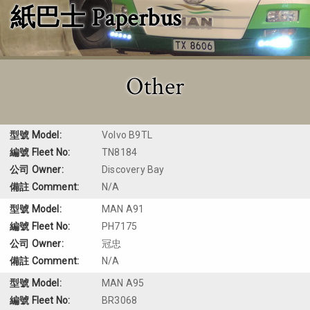
紙巴士 Paperbus
Other
Volvo B9TL
TN8184
Discovery Bay
N/A
MAN A91
PH7175
冠忠
N/A
MAN A95
BR3068