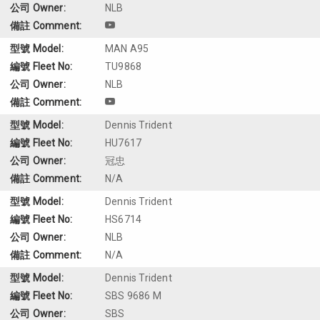
NLB
MAN A95
TU9868
NLB
Dennis Trident
HU7617
冠忠
N/A
Dennis Trident
HS6714
NLB
N/A
Dennis Trident
SBS 9686 M
SBS